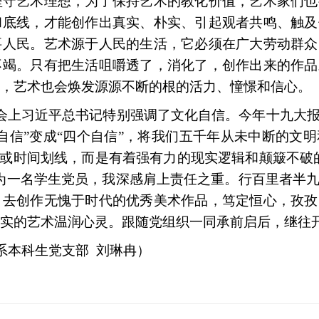
坚守艺术理想，为了保持艺术的教化价值，艺术家们也
和底线，才能创作出真实、朴实、引起观者共鸣、触及
要人民。艺术源于人民的生活，它必须在广大劳动群众
不竭。只有把生活咀嚼透了，消化了，创作出来的作品
，艺术也会焕发源源不断的根的活力、憧憬和信心。
大会上习近平总书记特别强调了文化自信。今年十九大
自信”变成“四个自信”，将我们五千年从未中断的文
话或时间划线，而是有着强有力的现实逻辑和颠簸不破
为一名学生党员，我深感肩上责任之重。行百里者半
，去创作无愧于时代的优秀美术作品，笃定恒心，孜孜
实的艺术温润心灵。跟随党组织一同承前启后，继往
计系本科生党支部 刘琳冉）