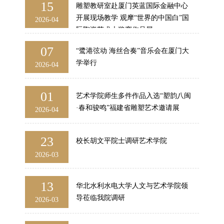
15
雕塑教研室赴厦门英蓝国际金融中心
开展现场教学 观摩“世界的中国白”国
2026-04
际陶瓷艺术大奖赛作品展
07
“鹭港弦动 海丝合奏”音乐会在厦门大
学举行
2026-04
01
艺术学院师生多件作品入选“塑韵八闽
·春和骏鸣”福建省雕塑艺术邀请展
2026-04
23
校长胡文平院士调研艺术学院
2026-03
13
华北水利水电大学人文与艺术学院领
导莅临我院调研
2026-03