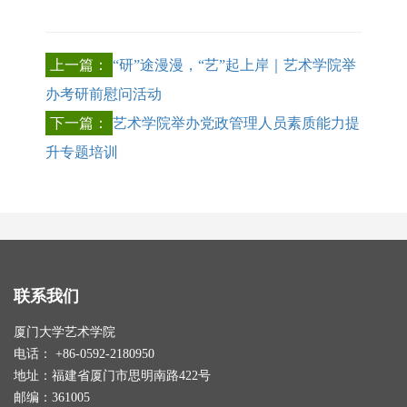
上一篇：
“研”途漫漫，“艺”起上岸｜艺术学院举
办考研前慰问活动
下一篇：
艺术学院举办党政管理人员素质能力提
升专题培训
联系我们
厦门大学艺术学院
电话： +86-0592-2180950
地址：福建省厦门市思明南路422号
邮编：361005