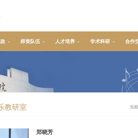
思政
师资队伍
人才培养
学术科研
合作
乐教研室
当
郑晓芳