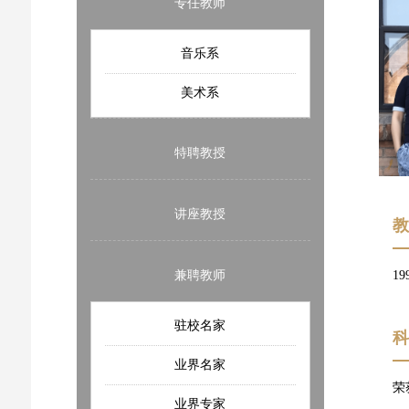
专任教师
音乐系
美术系
特聘教授
讲座教授
1
兼聘教师
驻校名家
业界名家
荣
业界专家