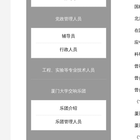
国
北
党政管理人员
在
辅导员
应
行政人员
科
曾
工程、实验等专业技术人员
曾
曾
厦门大学交响乐团
《
乐团介绍
厦
乐团管理人员
厦
《