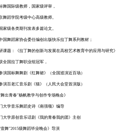
标舞国际级教师，国家级评审，
京舞蹈学院考级中心高级教师。
国家级各类期刊发表多篇论文。
中国舞蹈家协会委任编创出版快乐拉丁舞系列教材；
研课题：《拉丁舞的创新与发展在高校艺术教育中的应用与研究》
获全国拉丁舞职业组冠军，
参演国标舞舞剧《红舞裙》（全国巡演近百场）
参演百老汇音乐剧《猫》（人民大会堂首演版）
“舞出青春”杨帆教学与创作专场晚会》
门大学音乐舞蹈史诗《南强颂》编导
门大学原创音乐话剧《我的青春我的团》主创
“壹舞”2015级舞蹈毕业晚会》导演