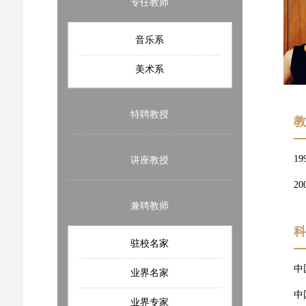
专任教师
音乐系
美术系
特聘教授
1
讲座教授
2
兼聘教师
驻校名家
中
业界名家
中
业界专家