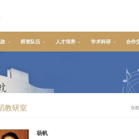
思政
师资队伍
人才培养
学术科研
合作
蹈教研室
当
杨帆