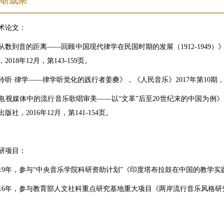
科研成果
术论文：
从数到音的距离——回顾中国现代律学在民国时期的发展（1912-1949
，2018年12月，第143-159页。
聆听·律学——律学听觉化的践行者姜夔》，《人民音乐》2017年第10期，第
电视媒体中的流行音乐歌唱审美——以“文革”后至20世纪末的中国为例
出版社，2016年12月，第141-154页。
研项目：
019年，参与“中央音乐学院科研资助计划”《印度塔布拉鼓在中国的教学
016年，参与教育部人文社科重点研究基地重大项目《两岸流行音乐风格研